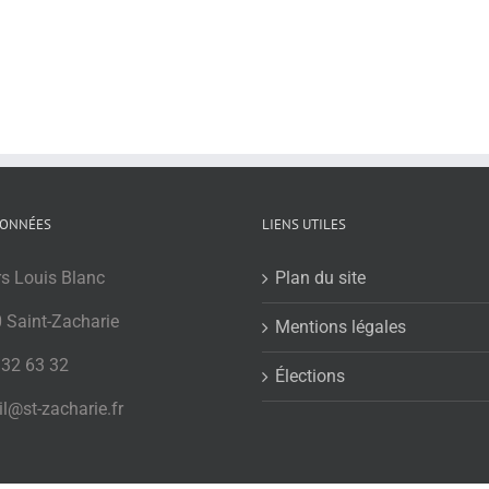
ONNÉES
LIENS UTILES
rs Louis Blanc
Plan du site
 Saint-Zacharie
Mentions légales
 32 63 32
Élections
l@st-zacharie.fr