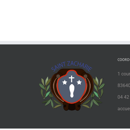
COORD
1 cou
83640
04 42
accuei