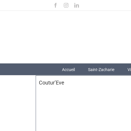
Passer
Facebook
Instagram
LinkedIn
au
contenu
Accueil
Saint-Zacharie
V
Coutur’Eve