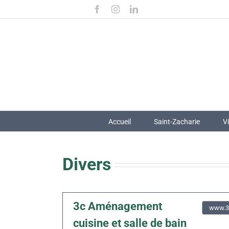
Passer
Facebook
Instagram
LinkedIn
au
contenu
Accueil
Saint-Zacharie
V
Divers
3c Aménagement
www.3c
cuisine et salle de bain