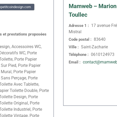
Mamweb – Marion
petitcoindesign.com
Toullec
17 avenue Fré
Adresse 1 :
Mistral
és et prestations proposées
83640
Code postal :
esign, Accessoires WC,
Saint-Zacharie
Ville :
Décoratifs WC, Porte
0610124973
Téléphone :
Toilette, Porte Papier
contact@mamweb.
Email :
e Sur Pied, Porte Papier
e Mural, Porte Papier
e Sans Perçage, Porte
Toilette Avec Tablette,
apier Toilette Double, Porte
Toilette Design, Porte
oilette Original, Porte
oilette Industriel, Porte
Toilette Vintage, Porte