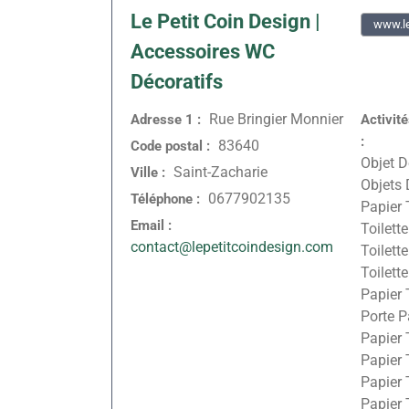
Le Petit Coin Design |
www.le
Accessoires WC
Décoratifs
Rue Bringier Monnier
Adresse 1 :
Activit
:
83640
Code postal :
Objet D
Saint-Zacharie
Ville :
Objets 
0677902135
Téléphone :
Papier 
Email :
Toilett
contact@lepetitcoindesign.com
Toilett
Toilett
Papier 
Porte P
Papier 
Papier T
Papier T
Papier 