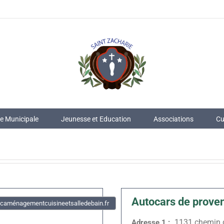
ie Municipale
Jeunesse et Education
Associations
Cu
Autocars de prove
aménagementcuisineetsalledebain.fr
1131 chemin 
Adresse 1 :