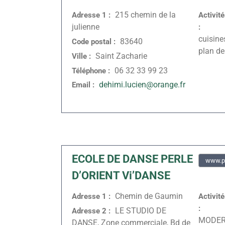
215 chemin de la
Adresse 1 :
Activit
julienne
:
cuisines
83640
Code postal :
plan de
Saint Zacharie
Ville :
06 32 33 99 23
Téléphone :
dehimi.lucien@orange.fr
Email :
ECOLE DE DANSE PERLE
www.pe
D’ORIENT Vi’DANSE
Chemin de Gaumin
Adresse 1 :
Activit
:
LE STUDIO DE
Adresse 2 :
MODERN
DANSE, Zone commerciale, Bd de