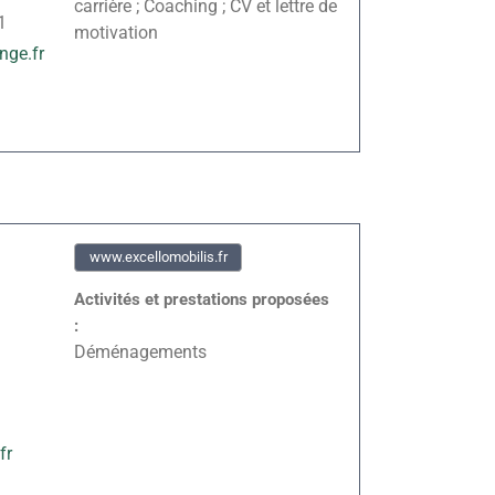
carrière ; Coaching ; CV et lettre de
1
motivation
nge.fr
www.excellomobilis.fr
Activités et prestations proposées
:
Déménagements
fr