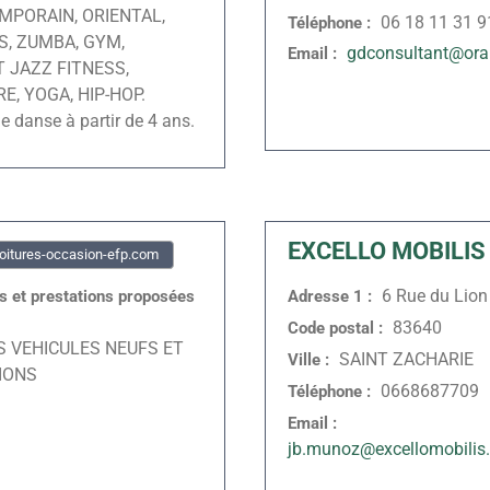
MPORAIN, ORIENTAL,
06 18 11 31 9
Téléphone :
S, ZUMBA, GYM,
gdconsultant@ora
Email :
 JAZZ FITNESS,
E, YOGA, HIP-HOP.
e danse à partir de 4 ans.
EXCELLO MOBILIS
itures-occasion-efp.com
6 Rue du Lion
és et prestations proposées
Adresse 1 :
83640
Code postal :
S VEHICULES NEUFS ET
SAINT ZACHARIE
Ville :
IONS
0668687709
Téléphone :
Email :
jb.munoz@excellomobilis.