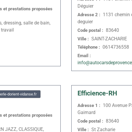
Déguier
és et prestations proposées
1131 chemin 
Adresse 2 :
deguier
, dressing, salle de bain,
 travail
83640
Code postal :
SAINT-ZACHARIE
Ville :
0614736558
Téléphone :
Email :
info@autocarsdeprovenc
Efficience-RH
rle-dorient-vidanse.fr
100 Avenue P
Adresse 1 :
Gaimard
és et prestations proposées
83640
Code postal :
 JAZZ, CLASSIQUE,
St Zacharie
Ville :