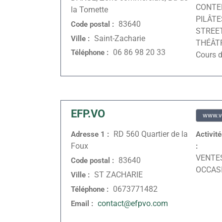
CONTE
la Tomette
PILÂTE
83640
Code postal :
STREET
Saint-Zacharie
Ville :
THÉÂTR
06 86 98 20 33
Téléphone :
Cours d
EFP.VO
www.vo
RD 560 Quartier de la
Adresse 1 :
Activit
Foux
:
VENTE
83640
Code postal :
OCCAS
ST ZACHARIE
Ville :
0673771482
Téléphone :
contact@efpvo.com
Email :