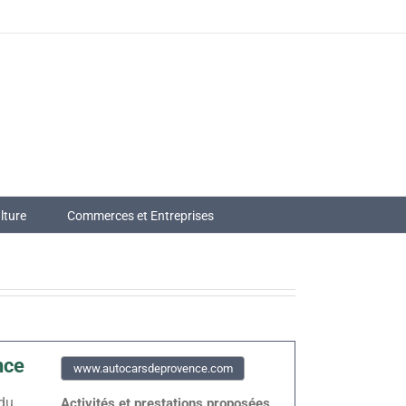
lture
Commerces et Entreprises
nce
www.autocarsdeprovence.com
du
Activités et prestations proposées