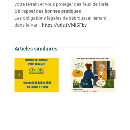
votre terrain et vous protéger des
feux de forêt
.
Un rappel des bonnes pratiques
Les obligations légales de
débroussaillement
dans le
Var
:
https://urls.fr/MiSFbv
Articles similaires
Arrêté préfectoral –
ricité
Portage de repas
brûlage des déchets
verts