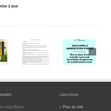
ise à jour
préfectoral –
AVIS D’APPEL –
Vigilance
lage des
mutuelle
sécheresse –
ets verts
communale
arrêté préfectoral
ONNÉES
LIENS UTILES
rs Louis Blanc
Plan du site