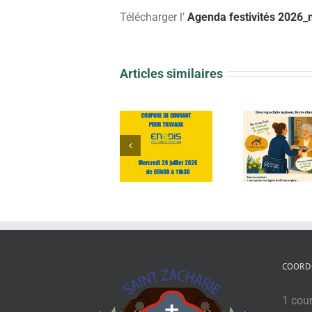
Télécharger l’
Agenda festivités 2026_m
Articles similaires
Arrêté 
Coupure
Portage de repas
brû
d’électricité
déch
COORD
1 cou