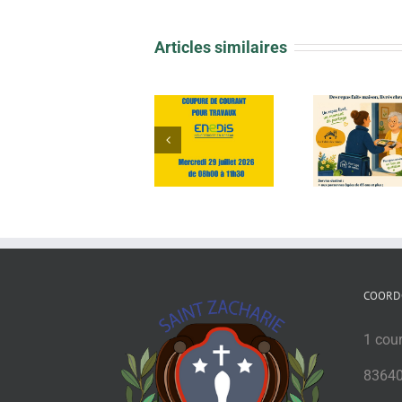
Articles similaires
Arrêté 
Coupure
Portage de repas
brû
d’électricité
déch
COORD
1 cou
83640