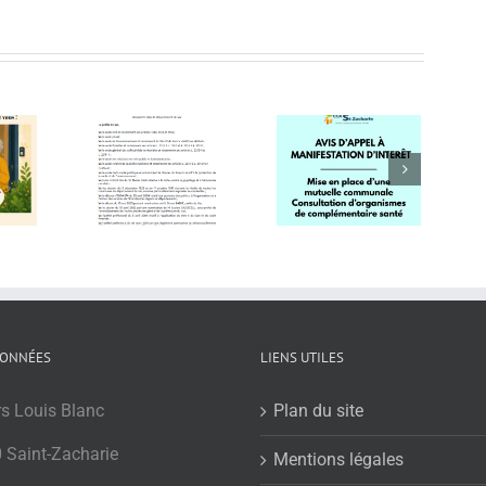
préfectoral –
AVIS D’APPEL –
Vigilance
lage des
mutuelle
sécheresse –
ets verts
communale
arrêté préfectoral
ONNÉES
LIENS UTILES
rs Louis Blanc
Plan du site
 Saint-Zacharie
Mentions légales