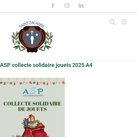
Passer
Facebook
Instagram
LinkedIn
au
contenu
ASP collecte solidaire jouets 2025 A4