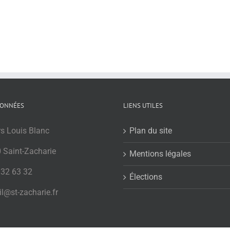
ONNÉES
LIENS UTILES
rs Louis Blanc
Plan du site
 Saint-Zacharie
Mentions légales
 32 63 32
Élections
l@st-zacharie.fr