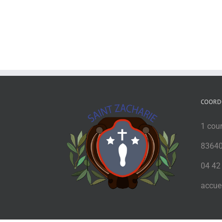
COORD
1 cou
83640
04 42
accuei