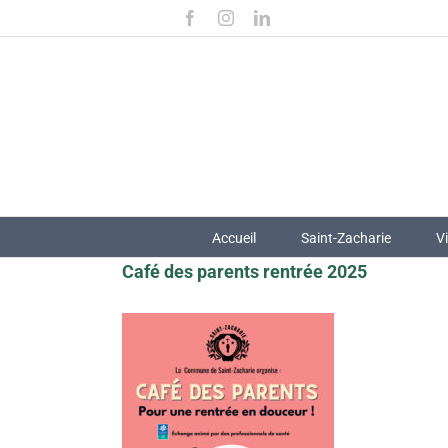
Passer
Facebook
Instagram
LinkedIn
au
contenu
Accueil
Saint-Zacharie
V
Café des parents rentrée 2025