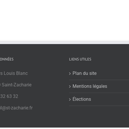
ONNÉES
LIENS UTILES
rs Louis Blanc
Plan du site
 Saint-Zacharie
Mentions légales
 32 63 32
Élections
l@st-zacharie.fr