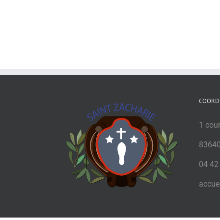
COORD
1 cou
83640
04 42
accuei