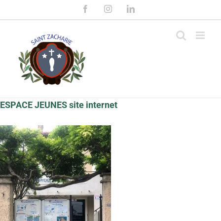
Passer
Facebook
Instagram
LinkedIn
au
contenu
ESPACE JEUNES site internet