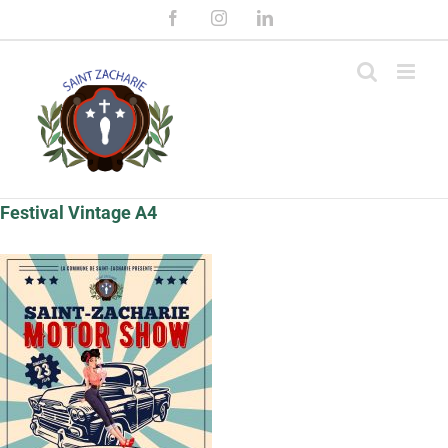
Passer
Facebook
Instagram
LinkedIn
au
contenu
Festival Vintage A4