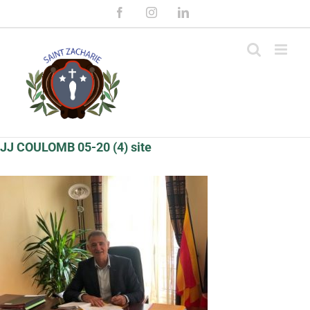
Passer
Facebook
Instagram
LinkedIn
au
contenu
JJ COULOMB 05-20 (4) site