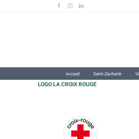
Passer
Facebook
Instagram
LinkedIn
au
contenu
Accueil
Saint-Zacharie
V
LOGO LA CROIX ROUGE