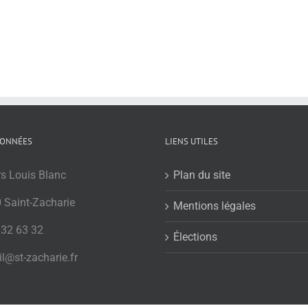
ONNÉES
LIENS UTILES
rs Louis Blanc
Plan du site
 Saint-Zacharie
Mentions légales
 32 63 32
Élections
l@st-zacharie.fr