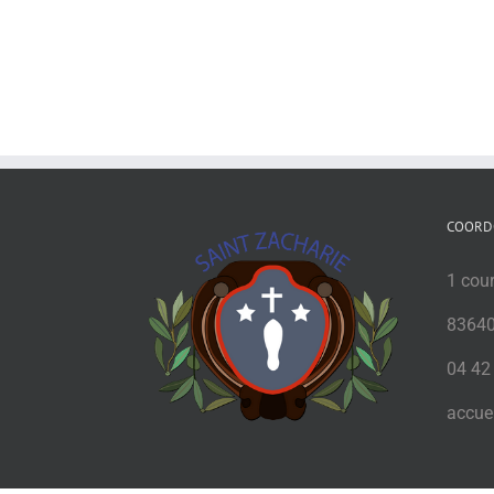
COORD
1 cou
83640
04 42
accuei